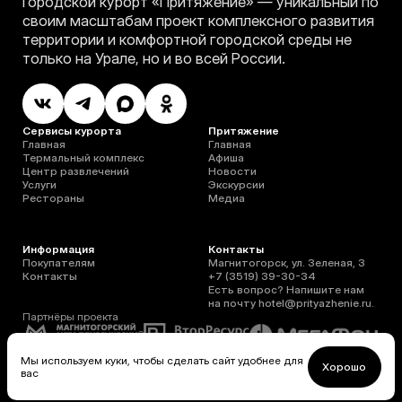
Городской курорт «Притяжение» — уникальный по
своим масштабам проект комплексного развития
территории и комфортной городской среды не
только на Урале, но и во всей России.
Сервисы курорта
Притяжение
Главная
Главная
Термальный комплекс
Афиша
Центр развлечений
Новости
Услуги
Экскурсии
Рестораны
Медиа
Информация
Контакты
Покупателям
Магнитогорск, ул. Зеленая, 3
Контакты
+7 (3519) 39-30-34
Есть вопрос? Напишите нам
на почту
hotel@prityazhenie.ru
.
Партнёры проекта
Мы используем куки, чтобы сделать сайт удобнее для
Хорошо
вас
Правила проживания в отеле
Оферта
Сделано в Xpage