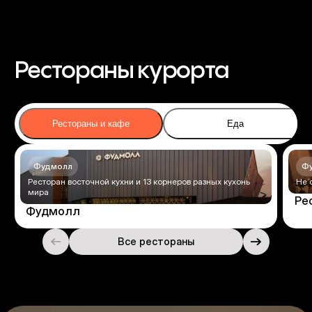
Рестораны курорта
Рестораны и кафе
Еда
Фудмолл
Ф
Ресторан восточной кухни и 13 корнеров разных кухонь
Не 
мира
Ре
Фудмолл
Все рестораны