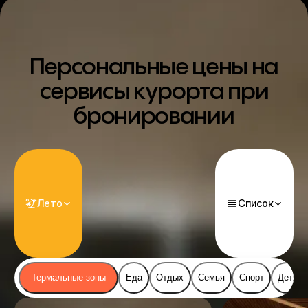
Персональные цены на
сервисы курорта при
бронировании
Лето
Список
Термальные зоны
Еда
Отдых
Семья
Спорт
Детям