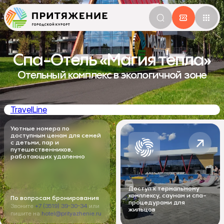
Спа-Отель «Магия тепла»
Отельный комплекс в экологичной зоне
TravelLine
Уютные номера по
доступным ценам для семей
с детьми, пар и
путешественников,
работающих удаленно
Доступ к термальному
комплексу, саунам и спа-
По вопросам бронирования
процедурами для
Звоните
+7 (3519) 39-30-34
или
жильцов
пишите на
hotel@prityazhenie.ru